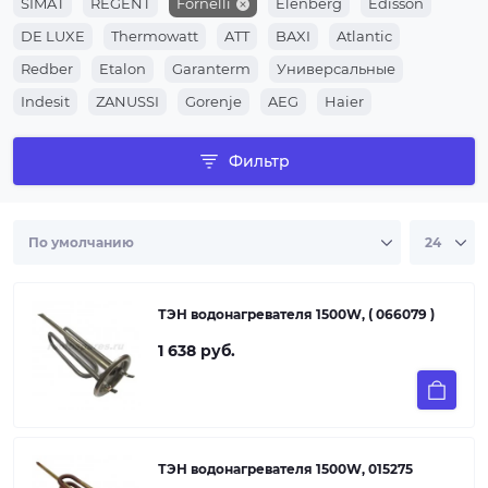
SIMAT
REGENT
Fornelli
Elenberg
Edisson
DE LUXE
Thermowatt
ATT
BAXI
Atlantic
Redber
Etalon
Garanterm
Универсальные
Indesit
ZANUSSI
Gorenje
AEG
Haier
Электролюкс
Аристон
Термекс
Фильтр
ТЭН водонагревателя 1500W, ( 066079 )
1 638 руб.
ТЭН водонагревателя 1500W, 015275