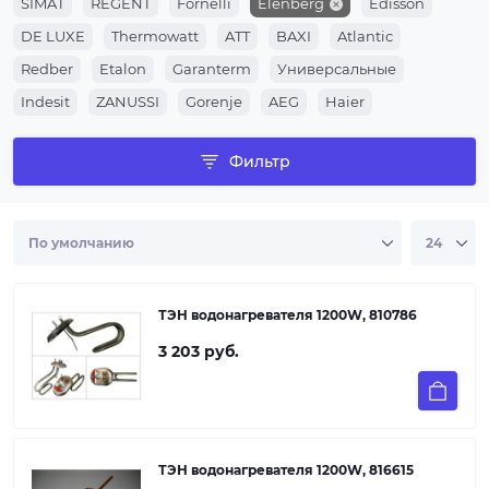
SIMAT
REGENT
Fornelli
Elenberg
Edisson
DE LUXE
Thermowatt
ATT
BAXI
Atlantic
Redber
Etalon
Garanterm
Универсальные
Indesit
ZANUSSI
Gorenje
AEG
Haier
Электролюкс
Аристон
Термекс
Фильтр
ТЭН водонагревателя 1200W, 810786
3 203 руб.
ТЭН водонагревателя 1200W, 816615