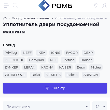
Посудомоечная машина
Уплотнитель двери посудомоечно
Уплотнитель двери посудомоечной
машины
Бренд
Privileg
NEFF
IKEA
IGNIS
FAGOR
DEXP
DELONGHI
Bompani
REX
Korting
Brandt
ZANKER
LERAN
KRONA
KAISER
Беко
Midea
WHIRLPOOL
Beko
SIEMENS
Indesit
ARISTON
AEG
ZANUSSI
Gorenje
Electrolux
Hansa
Фильтр
CANDY
BOSCH