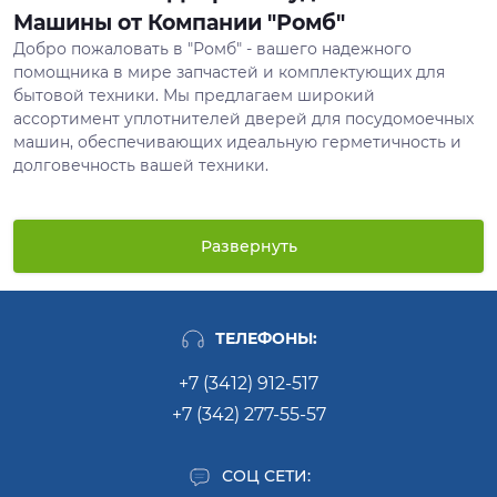
Машины от Компании "Ромб"
Добро пожаловать в "Ромб" - вашего надежного
помощника в мире запчастей и комплектующих для
бытовой техники. Мы предлагаем широкий
ассортимент уплотнителей дверей для посудомоечных
машин, обеспечивающих идеальную герметичность и
долговечность вашей техники.
Огромный ассортимент уплотнителей
Развернуть
На нашем складе вы найдете уплотнители для
посудомоечных машин всех ведущих производителей.
Наш каталог включает в себя как оригинальные, так и
совместимые запчасти, которые подходят для самых
ТЕЛЕФОНЫ:
разных моделей.
+7 (3412) 912-517
Доступная цена и высокое качество
+7 (342) 277-55-57
В "Ромб" мы гордимся тем, что предлагаем уплотнители
дверей посудомоечных машин по доступным ценам без
СОЦ СЕТИ:
ущерба для качества. Наша продукция проходит