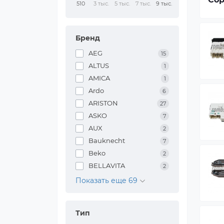
510
3 тыс.
5 тыс.
7 тыс.
9 тыс.
Бренд
AEG
15
ALTUS
1
AMICA
1
Ardo
6
ARISTON
27
ASKO
7
AUX
2
Bauknecht
7
Beko
2
BELLAVITA
2
Показать еще 69
Тип