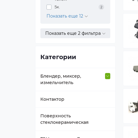
5к.
2
Показать еще 12
Показать еще 2 фильтра
Категории
Блендер, миксер,
измельчитель
Втулка вала
Контактор
Держатель насадок
Поверхность
стеклокерамическая
Емкость блендера