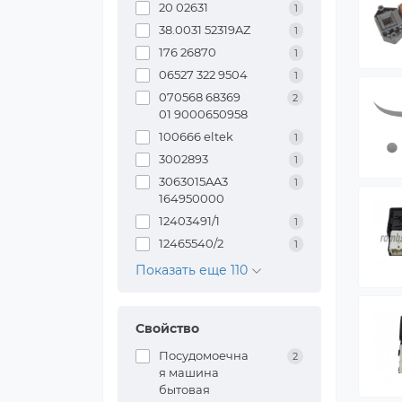
20 02631
1
38.0031 52319AZ
1
176 26870
1
06527 322 9504
1
070568 68369
2
01 9000650958
100666 eltek
1
3002893
1
3063015AA3
1
164950000
12403491/1
1
12465540/2
1
Показать еще 110
Свойство
Посудомоечна
2
я машина
бытовая