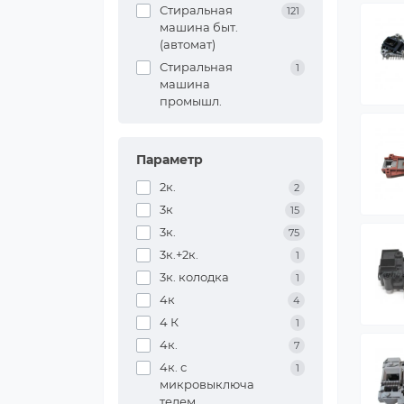
Стиральная
121
машина быт.
(автомат)
Стиральная
1
машина
промышл.
Параметр
2к.
2
3к
15
3к.
75
3к.+2к.
1
3к. колодка
1
4к
4
4 К
1
4к.
7
4к. с
1
микровыключа
телем