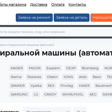
боты магазина
Доставка
Оплата
Контакты
Заявка на ремонт
Заявка на деталь
Напишите
юка стиральной машины (автомат)
тиральной машины (автомат
KAISER
FAGOR
Essalem
DEXP
Blomberg
NO
Iberna
Rosieres
Otsein
IGNIS
Ardo
Беко
TE
ZANKER
Vyatka
REX
Privileg
HAIER
Bauknech
SAMSUNG
LG
CANDY
WHIRLPOOL
AEG
SIEM
Indesit
ARISTON
тировка: