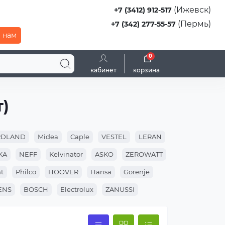
(Ижевск)
+7 (3412) 912-517
(Пермь)
+7 (342) 277-55-57
 нам
0
кабинет
корзина
)
RDLAND
Midea
Caple
VESTEL
LERAN
KA
NEFF
Kelvinator
ASKO
ZEROWATT
t
Philco
HOOVER
Hansa
Gorenje
ENS
BOSCH
Electrolux
ZANUSSI