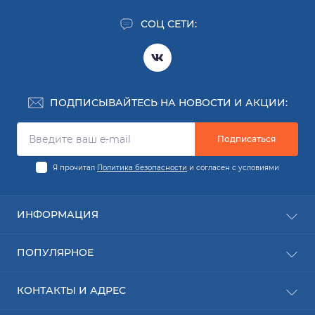
СОЦ СЕТИ:
ПОДПИСЫВАЙТЕСЬ НА НОВОСТИ И АКЦИИ:
Подписаться
Я прочитал
Политика безопасности
и согласен с условиями
ИНФОРМАЦИЯ
Заявка на деталь
ПОПУЛЯРНОЕ
Заявка на ремонт
О компании
Новинки
КОНТАКТЫ И АДРЕС
Доставка
Расходные материалы
Оплата