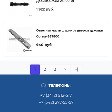
Дарина GM341 23 100-01
1 922 руб.
Ответная часть шарнира дверки духовки
Goreje 667800
940 руб.
1
2
3
>
>|
ТЕЛЕФОНЫ:
+7 (3412) 912-517
+7 (342) 277-55-57