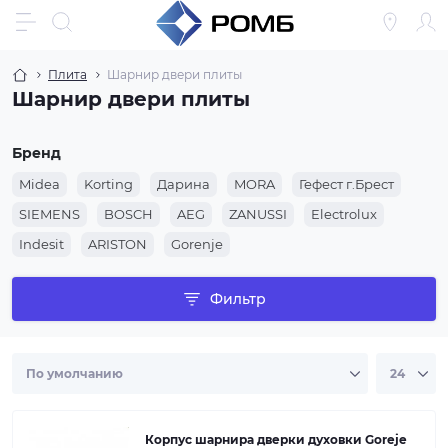
Плита
Шарнир двери плиты
Шарнир двери плиты
Бренд
Midea
Korting
Дарина
MORA
Гефест г.Брест
SIEMENS
BOSCH
AEG
ZANUSSI
Electrolux
Indesit
ARISTON
Gorenje
Фильтр
Корпус шарнира дверки духовки Goreje