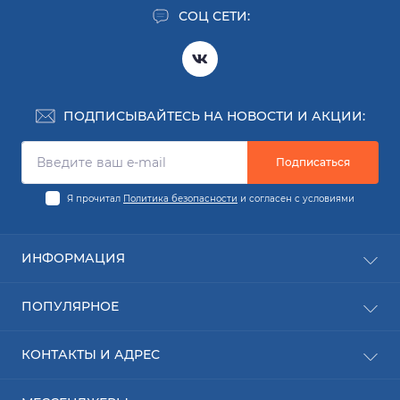
СОЦ СЕТИ:
ПОДПИСЫВАЙТЕСЬ НА НОВОСТИ И АКЦИИ:
Подписаться
Я прочитал
Политика безопасности
и согласен с условиями
ИНФОРМАЦИЯ
Заявка на деталь
ПОПУЛЯРНОЕ
Заявка на ремонт
О компании
Новинки
КОНТАКТЫ И АДРЕС
Доставка
Расходные материалы
Оплата
Ижевск: