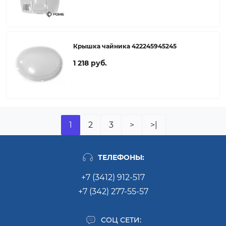
Крышка чайника 422245945245
1 218 руб.
1
2
3
>
>|
ТЕЛЕФОНЫ:
+7 (3412) 912-517
+7 (342) 277-55-57
СОЦ СЕТИ: