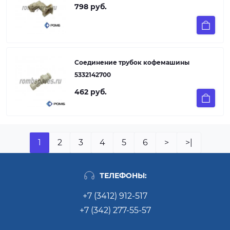
798 руб.
Соединение трубок кофемашины
5332142700
462 руб.
1
2
3
4
5
6
>
>|
ТЕЛЕФОНЫ:
+7 (3412) 912-517
+7 (342) 277-55-57