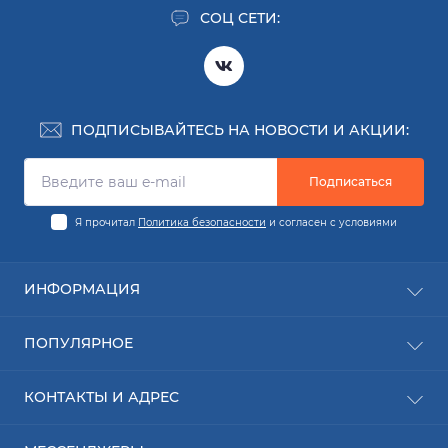
СОЦ СЕТИ:
ПОДПИСЫВАЙТЕСЬ НА НОВОСТИ И АКЦИИ:
Подписаться
Я прочитал
Политика безопасности
и согласен с условиями
ИНФОРМАЦИЯ
Заявка на деталь
ПОПУЛЯРНОЕ
Заявка на ремонт
О компании
Новинки
КОНТАКТЫ И АДРЕС
Доставка
Расходные материалы
Оплата
Ижевск: