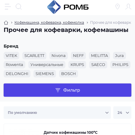
Кофемашина, кофеварка, кофемолка
Прочее для кофеварки
Прочее для кофеварки, кофемашины
Бренд
VITEK
SCARLETT
Nivona
NEFF
MELITTA
Jura
Rowenta
Универсальные
KRUPS
SAECO
PHILIPS
DELONGHI
SIEMENS
BOSCH
Фильтр
Датчик кофемашины 100*С