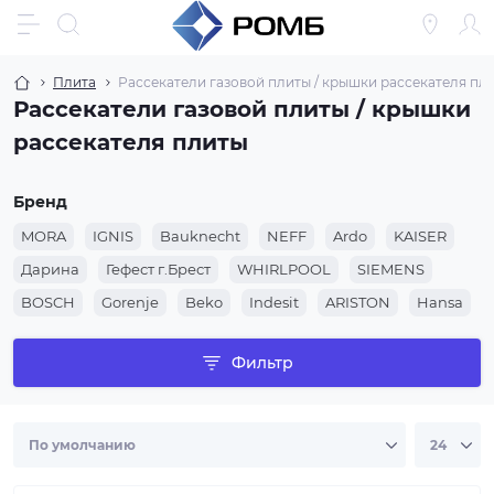
Плита
Рассекатели газовой плиты / крышки рассекателя пл
Рассекатели газовой плиты / крышки
рассекателя плиты
Бренд
MORA
IGNIS
Bauknecht
NEFF
Ardo
KAISER
Дарина
Гефест г.Брест
WHIRLPOOL
SIEMENS
BOSCH
Gorenje
Beko
Indesit
ARISTON
Hansa
Фильтр