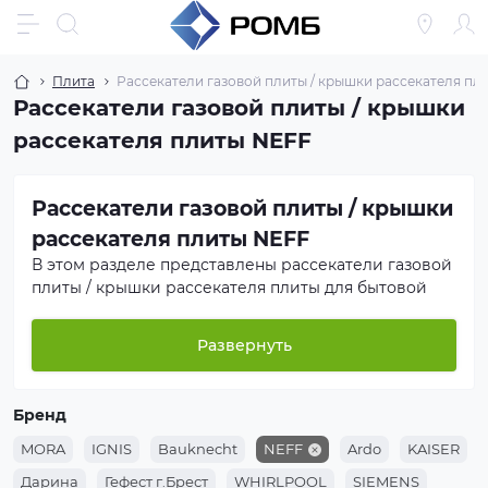
Плита
Рассекатели газовой плиты / крышки рассекателя пл
Рассекатели газовой плиты / крышки
рассекателя плиты NEFF
Рассекатели газовой плиты / крышки
рассекателя плиты NEFF
В этом разделе представлены рассекатели газовой
плиты / крышки рассекателя плиты для бытовой
техники
NEFF
. Мы предлагаем как оригинальные
запчасти производителя, так и проверенные
Развернуть
аналоги от ведущих брендов. Все товары проходят
входной контроль качества.
Бренд
Если вы не уверены в подборе — отправьте нам
модель вашей техники, и мы поможем подобрать
MORA
IGNIS
Bauknecht
NEFF
Ardo
KAISER
нужный рассекатели газовой плиты / крышки
Дарина
Гефест г.Брест
WHIRLPOOL
SIEMENS