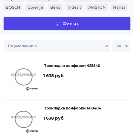
рассекателя плиты NEFF, совместимый с вашим
устройством.
BOSCH
Gorenje
Beko
Indesit
ARISTON
Hansa
Фильтр
Прокладка конфорки 425540
1 638 руб.
Прокладка конфорки 600404
1 638 руб.