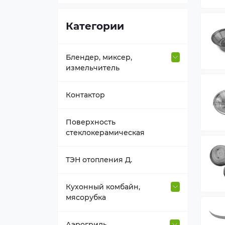
Категории
Блендер, миксер,
измельчитель
Втулка вала
Контактор
Держатель насадок
Поверхность
стеклокерамическая
Емкость блендера
ТЭН отопления Д.
Насадка, венчик
Кухонный комбайн,
мясорубка
Нож к блендеру
Венчик, взбиватель
Аэрогриль