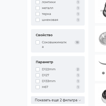
ломтики
1
металл
1
терка
1
шнековая
1
Свойство
Соковыжималк
18
а
Параметр
D122mm
2
D127
1
D133mm
1
H67
1
Показать еще 2 фильтра