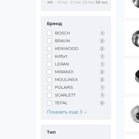
441
1,3 тыс.
2,1 тыс.
2,9 тыс.
3,8 тыс.
Бренд
BOSCH
1
BRAUN
2
KENWOOD
2
Kitfort
1
LERAN
1
MIRANDI
2
MOULINEX
3
POLARIS
1
SCARLETT
1
TEFAL
5
Показать еще 3
Тип