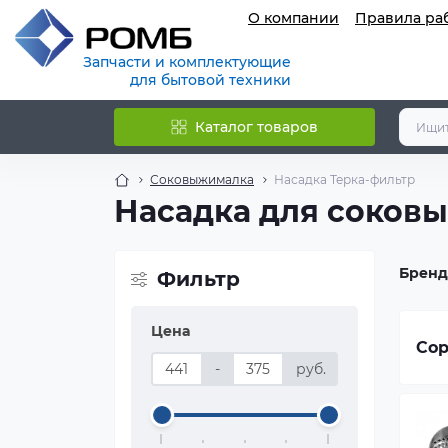
О компании
Правила ра
Запчасти и комплектующие
для бытовой техники
Каталог товаров
Соковыжималка
Насадка Терка-фильтр
Насадка для соков
Бренд
Фильтр
Цена
Сор
-
руб.