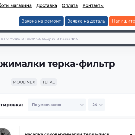
боты магазина
Доставка
Оплата
Контакты
Заявка на ремонт
Заявка на деталь
Напишите
ыжималки терка-фильтр
MOULINEX
TEFAL
тировка:
Насадка соковыжималки Терка-диск