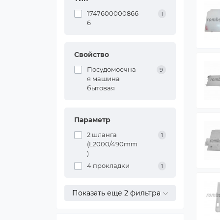
1747600000866
1
6
Свойство
Посудомоечна
9
я машина
бытовая
Параметр
2 шланга
1
(L2000/490mm
)
4 прокладки
1
Показать еще 2 фильтра