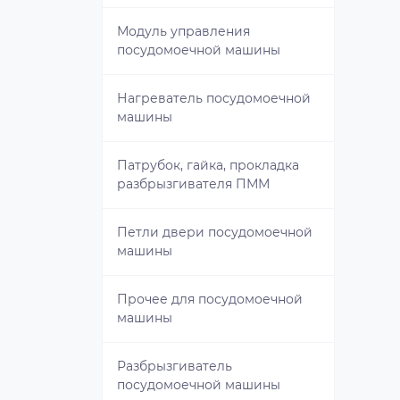
Шнек
Модуль управления
Кран для газовой плиты
Таймер управления СВЧ
посудомоечной машины
Крыльчатка духовки / Мотор
Тарелки для СВЧ
Нагреватель посудомоечной
вентилятора плиты
машины
Трансформатор для СВЧ
Модуль для духовки / плиты /
Патрубок, гайка, прокладка
варочной поверхности
разбрызгивателя ПММ
ТЭН СВЧ
Переключатель режимов
Петли двери посудомоечной
духовки / переключатель
машины
режимов плиты
Прочее для посудомоечной
Прочее для плиты
машины
Разрядники газовой плиты
Разбрызгиватель
посудомоечной машины
Рассекатели газовой плиты /