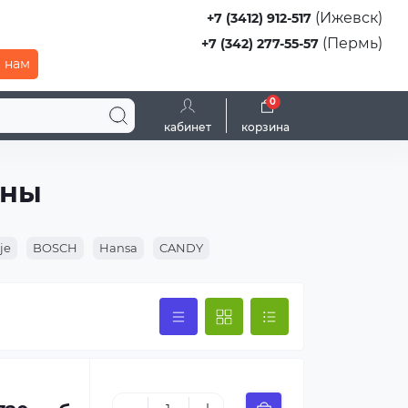
(Ижевск)
+7 (3412) 912-517
(Пермь)
+7 (342) 277-55-57
 нам
0
кабинет
корзина
ины
je
BOSCH
Hansa
CANDY