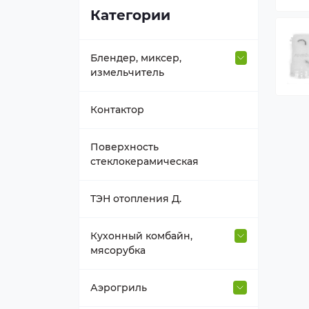
Категории
Блендер, миксер,
измельчитель
Втулка вала
Контактор
Держатель насадок
Поверхность
стеклокерамическая
Емкость блендера
ТЭН отопления Д.
Насадка, венчик
Кухонный комбайн,
мясорубка
Нож к блендеру
Венчик, взбиватель
Аэрогриль
Прочее для блендера,