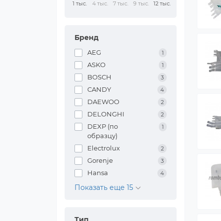
1 тыс.
4 тыс.
7 тыс.
9 тыс.
12 тыс.
Бренд
AEG
1
ASKO
1
BOSCH
3
CANDY
4
DAEWOO
2
DELONGHI
2
DEXP (по
1
образцу)
Electrolux
2
Gorenje
3
Hansa
4
Показать еще 15
Тип