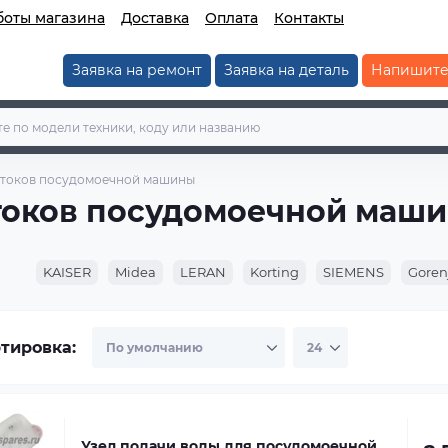
боты магазина
Доставка
Оплата
Контакты
Заявка на ремонт
Заявка на деталь
Напишите
отоков посудомоечной машины
токов посудомоечной маш
KAISER
Midea
LERAN
Korting
SIEMENS
Goren
тировка:
Узел подачи воды для посудомоечной