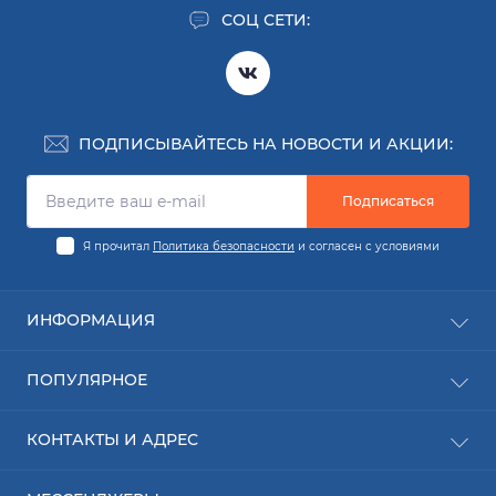
СОЦ СЕТИ:
ПОДПИСЫВАЙТЕСЬ НА НОВОСТИ И АКЦИИ:
Подписаться
Я прочитал
Политика безопасности
и согласен с условиями
ИНФОРМАЦИЯ
Заявка на деталь
ПОПУЛЯРНОЕ
Заявка на ремонт
О компании
Новинки
КОНТАКТЫ И АДРЕС
Доставка
Расходные материалы
Оплата
Ижевск: