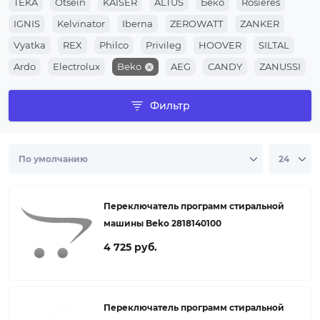
TEKA
Otsein
KAISER
ALTUS
Беко
Rosieres
IGNIS
Kelvinator
Iberna
ZEROWATT
ZANKER
Vyatka
REX
Philco
Privileg
HOOVER
SILTAL
Ardo
Electrolux
Beko
AEG
CANDY
ZANUSSI
WHIRLPOOL
ARISTON
Indesit
Фильтр
Переключатель программ стиральной
машины Beko 2818140100
4 725 руб.
Переключатель программ стиральной