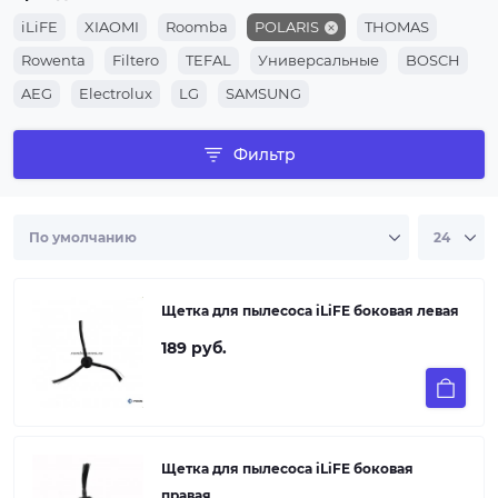
iLiFE
XIAOMI
Roomba
POLARIS
THOMAS
Rowenta
Filtero
TEFAL
Универсальные
BOSCH
AEG
Electrolux
LG
SAMSUNG
Фильтр
Щетка для пылеcоса iLiFE боковая левая
189 руб.
Щетка для пылеcоса iLiFE боковая
правая