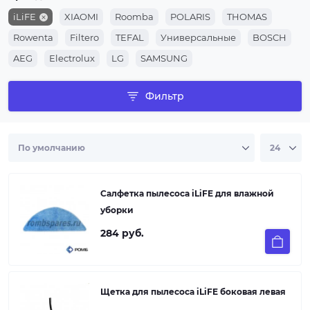
iLiFE
XIAOMI
Roomba
POLARIS
THOMAS
Rowenta
Filtero
TEFAL
Универсальные
BOSCH
AEG
Electrolux
LG
SAMSUNG
Фильтр
Салфетка пылеcоса iLiFE для влажной
уборки
284 руб.
Щетка для пылеcоса iLiFE боковая левая