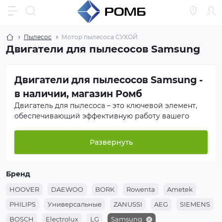
Пылесос
Мотор пылесоса СУХОЙ
Двигатели для пылесосов Samsung
Двигатели для пылесосов Samsung -
в наличии, магазин Ромб
Двигатель для пылесоса – это ключевой элемент,
обеспечивающий эффективную работу вашего
устройства. В ассортименте нашей компании
"Ромб" представлены высококачественные
Развернуть
двигатели для пылесосов Samsung, которые
гарантируют длительную и бесперебойную
эксплуатацию вашего оборудования.
Бренд
HOOVER
DAEWOO
BORK
Rowenta
Ametek
Почему важен качественный двигатель для
пылесоса?
PHILIPS
Универсальные
ZANUSSI
AEG
SIEMENS
BOSCH
Electrolux
LG
Samsung
Двигатель – это сердце пылесоса, от которого