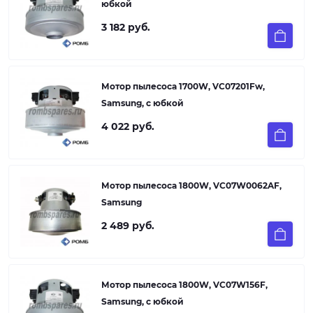
юбкой
Для заказа или консультации звоните нам по
телефону или пишите на электронную почту.
3 182 руб.
Компания "Ромб" – ваш надежный партнер в мире
запчастей для бытовой техники!
Мотор пылесоса 1700W, VC07201Fw,
Samsung, с юбкой
4 022 руб.
Мотор пылесоса 1800W, VC07W0062AF,
Samsung
2 489 руб.
Мотор пылесоса 1800W, VC07W156F,
Samsung, с юбкой