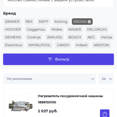
KRONA, совместимый с вашим устройством.
Бренд
ZANKER
REX
NEFF
Korting
KRONA
HOOVER
Gaggenau
Midea
KAISER
DELONGHI
SIEMENS
Gorenje
ZANUSSI
BOSCH
AEG
Hansa
Electrolux
WHIRLPOOL
CANDY
Indesit
ARISTON
Фильтр
Нагреватель посудомоечной машины
1888150100
2 027 руб.