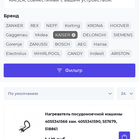
KAISER, совместимый с вашим устройством.
Бренд
ZANKER
REX
NEFF
Korting
KRONA
HOOVER
Gaggenau
Midea
KAISER
DELONGHI
SIEMENS
Gorenje
ZANUSSI
BOSCH
AEG
Hansa
Electrolux
WHIRLPOOL
CANDY
Indesit
ARISTON
Фильтр
Нагреватель посудомоечной машины
4055341566 зам. 4055341590, 557679,
518861