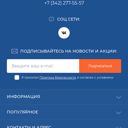
+7 (342) 277-55-57
СОЦ СЕТИ:
ПОДПИСЫВАЙТЕСЬ НА НОВОСТИ И АКЦИИ:
Подписаться
Я прочитал
Политика безопасности
и согласен с условиями
ИНФОРМАЦИЯ
Заявка на деталь
ПОПУЛЯРНОЕ
Заявка на ремонт
О компании
Новинки
КОНТАКТЫ И АДРЕС