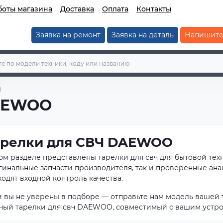
боты магазина
Доставка
Оплата
Контакты
Заявка на ремонт
Заявка на деталь
Напишите
Ч
DAEWOO
арелки для СВЧ DAEWOO
том разделе представлены тарелки для свч для бытовой те
гинальные запчасти производителя, так и проверенные ана
одят входной контроль качества.
и вы не уверены в подборе — отправьте нам модель вашей 
ный тарелки для свч DAEWOO, совместимый с вашим устро