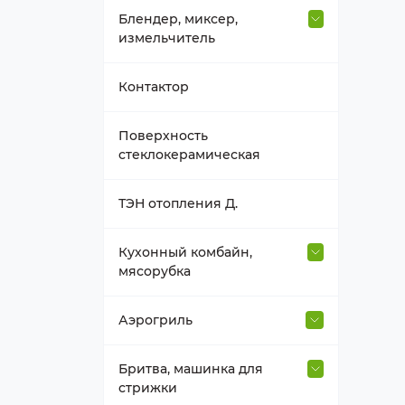
Блендер, миксер,
измельчитель
Втулка вала
Контактор
Держатель насадок
Поверхность
стеклокерамическая
Емкость блендера
ТЭН отопления Д.
Насадка, венчик
Кухонный комбайн,
мясорубка
Нож к блендеру
Венчик, взбиватель
Аэрогриль
Прочее для блендера,
миксера
Втулка для насадок
Термостат, таймер, мотор
Бритва, машинка для
аэрогриля
стрижки
Редуктор-крышка блендера