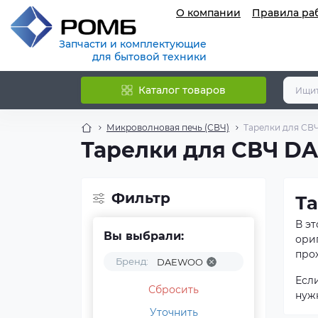
О компании
Правила ра
Запчасти и комплектующие
для бытовой техники
Каталог товаров
Микроволновая печь (СВЧ)
Тарелки для СВ
Тарелки для СВЧ 
Фильтр
Т
В э
Вы выбрали:
ори
прох
Бренд:
DAEWOO
Есл
Сбросить
нуж
Уточнить