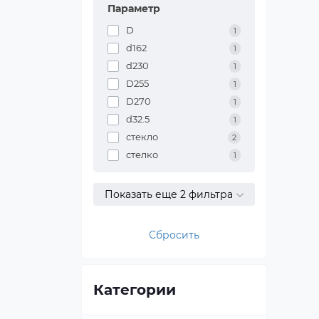
Параметр
D
1
d162
1
d230
1
D255
1
D270
1
d32.5
1
стекло
2
стелко
1
Показать еще 2 фильтра
Сбросить
Категории