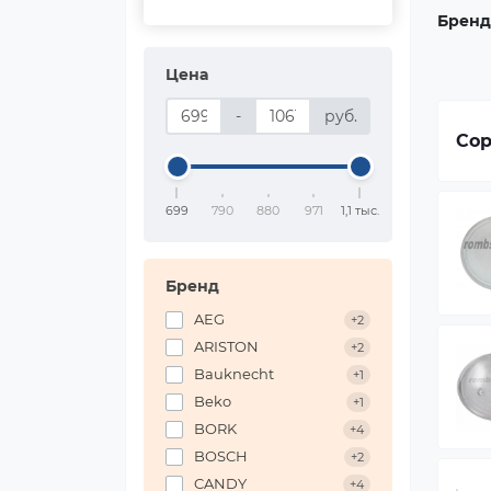
Бренд
Цена
-
руб.
Сор
699
790
880
971
1,1 тыс.
Бренд
AEG
+2
ARISTON
+2
Bauknecht
+1
Beko
+1
BORK
+4
BOSCH
+2
CANDY
+4