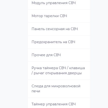
Прочее для мясорубки
Модуль управления СВЧ
Редуктор кухонного
Мотор тарелки СВЧ
комбайна, мясорубки
Панель сенсорная на СВЧ
Редуктор с мотором
Предохранитель на СВЧ
Ремень зубчатый
Прочее для СВЧ
Толкатель
Ручка таймера СВЧ / клавиша
Хвостовик шнека
/ рычаг открывания дверцы
Шестерни
Слюда для микроволновой
печи
Шнек
Таймер управления СВЧ