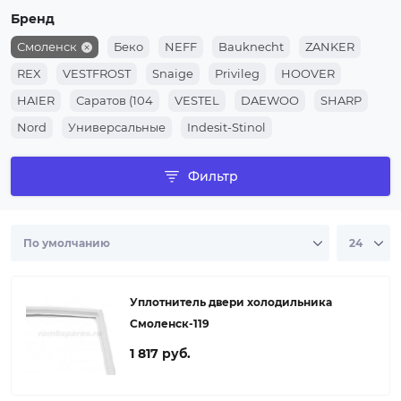
Бренд
Смоленск
Беко
NEFF
Bauknecht
ZANKER
REX
VESTFROST
Snaige
Privileg
HOOVER
HAIER
Саратов (104
VESTEL
DAEWOO
SHARP
Nord
Универсальные
Indesit-Stinol
POZIS МИР СВИЯГА ELECTROFROST
Бирюса
ZANUSSI
Фильтр
Gorenje
WHIRLPOOL
AEG
CANDY
Electrolux
SIEMENS
Beko
ARISTON
LG
BOSCH
SAMSUNG
Индезит
Атлант
Уплотнитель двери холодильника
Смоленск-119
1 817 руб.