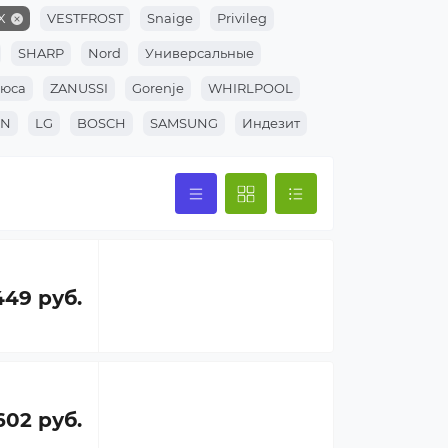
X
VESTFROST
Snaige
Privileg
SHARP
Nord
Универсальные
юса
ZANUSSI
Gorenje
WHIRLPOOL
ON
LG
BOSCH
SAMSUNG
Индезит
449 руб.
602 руб.