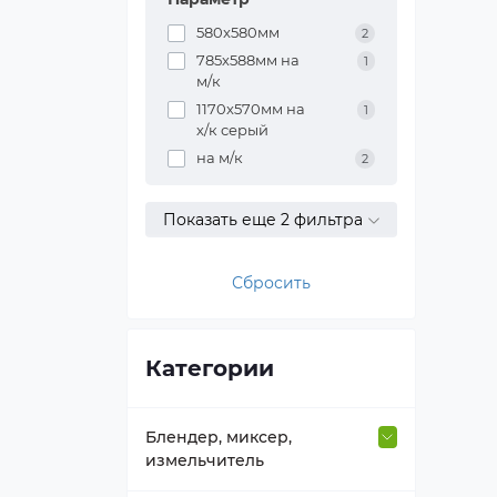
580x580мм
2
785х588мм на
1
м/к
1170x570мм на
1
х/к серый
на м/к
2
Показать еще 2 фильтра
Сбросить
Категории
Блендер, миксер,
измельчитель