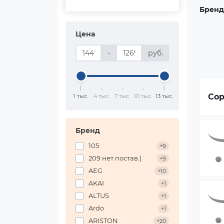
Бренд
Цена
-
руб.
Сор
1 тыс.
4 тыс.
7 тыс.
10 тыс.
13 тыс.
Бренд
105
+9
209 нет постав.)
+9
AEG
+10
AKAI
+1
ALTUS
+1
Ardo
+1
ARISTON
+20