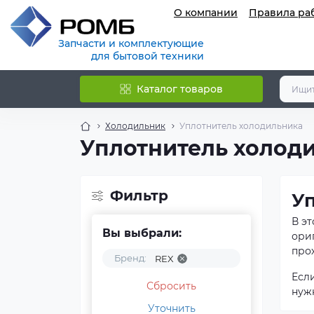
О компании
Правила ра
Запчасти и комплектующие
для бытовой техники
Каталог товаров
Холодильник
Уплотнитель холодильника
Уплотнитель холод
Фильтр
У
В э
Вы выбрали:
ори
прох
Бренд:
REX
Есл
Сбросить
нуж
Уточнить