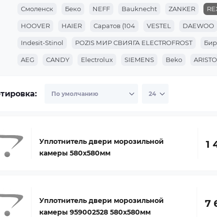
Смоленск
Беко
NEFF
Bauknecht
ZANKER
RE
HOOVER
HAIER
Саратов (104
VESTEL
DAEWOO
Indesit-Stinol
POZIS МИР СВИЯГА ELECTROFROST
Бир
AEG
CANDY
Electrolux
SIEMENS
Beko
ARIST
Атлант
тировка:
Уплотнитель двери морозильной
1 
камеры 580x580мм
Уплотнитель двери морозильной
7 
камеры 959002528 580x580мм