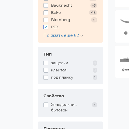
Bauknecht
+3
Beko
+18
Blomberg
+1
REX
Показать еще 62
Тип
защелки
1
клеится
1
под планку
1
Свойство
Холодильник
4
бытовой
Параметр