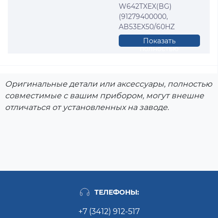
W642TXEX(BG)
(91279400000,
AB53EX50/60HZ
(46239080000),
Показать
W43TEX50-60HZ
полностью
(46233240000),
AB43SP (46238990100),
AB43SP (46238990130),
Оригинальные детали или аксессуары, полностью
AB52PT (46275540000),
совместимые с вашим прибором, могут внешне
AB52PT (46275540030),
отличаться от установленных на заводе.
AB53AG
(46270880000),
AB53AG
(46270880030),
AB53EO
(46237800000),
AB53EO
(46237800030), AB60IT
(46269710000), AB60IT
ТЕЛЕФОНЫ:
(46269710030), AB63IT
(46224550000),
+7 (3412) 912-517