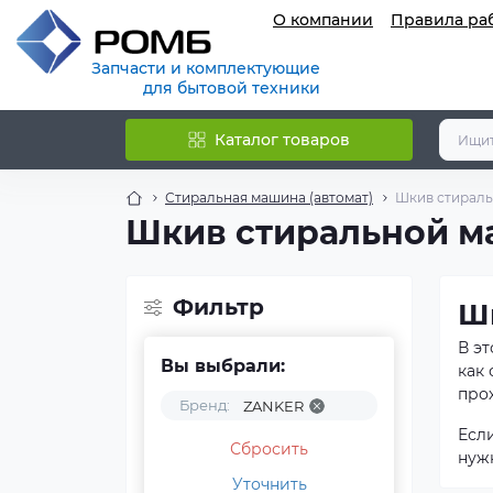
О компании
Правила ра
Запчасти и комплектующие
для бытовой техники
Каталог товаров
Стиральная машина (автомат)
Шкив стираль
Шкив стиральной 
Фильтр
Ш
В э
Вы выбрали:
как
прох
Бренд:
ZANKER
Есл
Сбросить
нуж
Уточнить