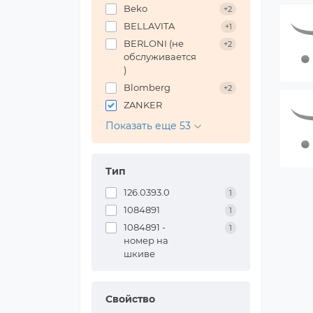
Beko
+2
BELLAVITA
+1
BERLONI (не
+2
обслуживается
)
Blomberg
+2
ZANKER
Показать еще 53
Тип
126.0393.0
1
1084891
1
1084891 -
1
номер на
шкиве
Свойство