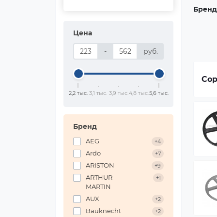
Бренд
Цена
-
руб.
Сор
2,2 тыс.
3,1 тыс.
3,9 тыс.
4,8 тыс.
5,6 тыс.
Бренд
AEG
+4
Ardo
+7
ARISTON
+9
ARTHUR
+1
MARTIN
AUX
+2
Bauknecht
+2