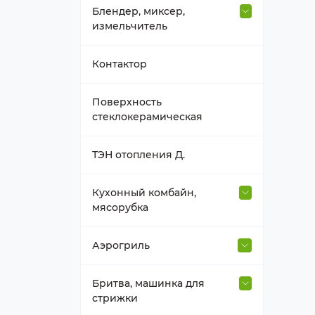
Блендер, миксер,
измельчитель
Втулка вала
Контактор
Держатель насадок
Поверхность
стеклокерамическая
Емкость блендера
ТЭН отопления Д.
Насадка, венчик
Кухонный комбайн,
мясорубка
Нож к блендеру
Венчик, взбиватель
Аэрогриль
Прочее для блендера,
миксера
Втулка для насадок
Термостат, таймер, мотор
Бритва, машинка для
аэрогриля
стрижки
Редуктор-крышка блендера