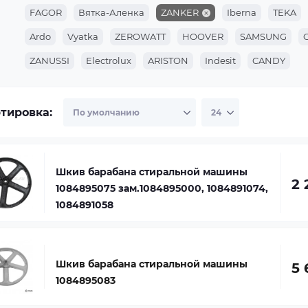
FAGOR
Вятка-Аленка
ZANKER
Iberna
TEKA
Ardo
Vyatka
ZEROWATT
HOOVER
SAMSUNG
ZANUSSI
Electrolux
ARISTON
Indesit
CANDY
тировка:
Шкив барабана стиральной машины
2 
1084895075 зам.1084895000, 1084891074,
1084891058
Шкив барабана стиральной машины
5 
1084895083