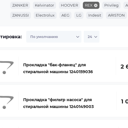
ZANKER
Kelvinator
HOOVER
REX
Privileg
A
ZANUSSI
Electrolux
AEG
LG
Indesit
ARISTON
тировка:
Прокладка "бак-фланец" для
2 
стиральной машины 1240159036
Прокладка "фильтр насоса" для
1 
стиральной машины 1240149003