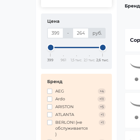
Бренд
Цена
-
руб.
Сор
399
961
1,5 тыс.
2,1 тыс.
2,6 тыс.
Бренд
AEG
+4
Ardo
+11
ARISTON
+5
ATLANTA
+1
BERLONI (не
+1
обслуживается
)