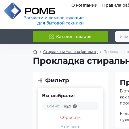
О компании
Правила ра
Запчасти и комплектующие
для бытовой техники
Каталог товаров
Стиральная машина (автомат)
Прокладка ст
Прокладка стираль
Фильтр
П
В э
Вы выбрали:
как
прох
Бренд:
REX
Есл
Сбросить
нуж
Уточнить