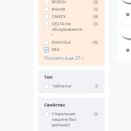
BOSCH
+2
Brandt
+1
CANDY
+3
DELTA Не
+1
обслуживается
!
Electrolux
+4
REX
Показать еще 27
Тип
"таблетка"
1
Свойство
Стиральная
4
машина быт.
(автомат)