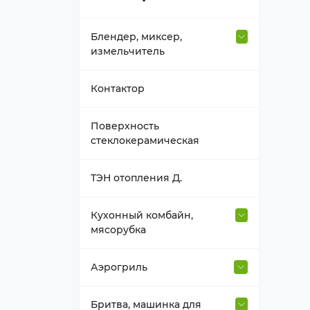
Блендер, миксер,
измельчитель
Втулка вала
Контактор
Держатель насадок
Поверхность
стеклокерамическая
Емкость блендера
ТЭН отопления Д.
Насадка, венчик
Кухонный комбайн,
мясорубка
Нож к блендеру
Венчик, взбиватель
Аэрогриль
Прочее для блендера,
миксера
Втулка для насадок
Термостат, таймер, мотор
Бритва, машинка для