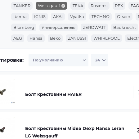
ZANKER
Weissgauff
TEKA
Rosieres
REX
FA
Iberna
IGNIS
AKAI
Vyatka
TECHNO
Otsein
Blomberg
Универсальные
ZEROWATT
Bauknecht
AEG
Hansa
Beko
ZANUSSI
WHIRLPOOL
Elect
ARISTON
Indesit
тировка:
Болт крестовины HAIER
Болт крестовины Midea Dexp Hansa Leran
LG Weissgauff