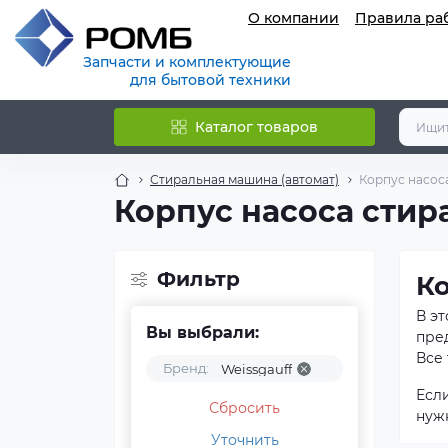
О компании
Правила ра
Запчасти и комплектующие
для бытовой техники
Каталог товаров
Стиральная машина (автомат)
Корпус насос
Корпус насоса стир
Фильтр
Ко
В э
Вы выбрали:
пре
Все 
Бренд:
Weissgauff
Есл
Сбросить
нуж
Уточнить