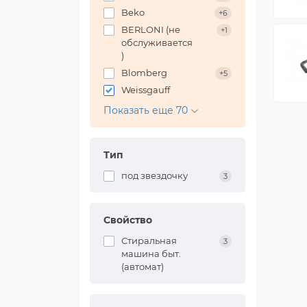
Beko
+6
BERLONI (не
+1
обслуживается
)
Blomberg
+5
Weissgauff
Показать еще 70
Тип
под звездочку
3
Свойство
Стиральная
3
машина быт.
(автомат)