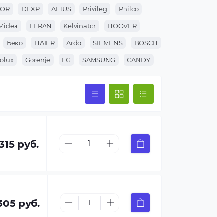
GOR
DEXP
ALTUS
Privileg
Philco
Midea
LERAN
Kelvinator
HOOVER
Беко
HAIER
Ardo
SIEMENS
BOSCH
rolux
Gorenje
LG
SAMSUNG
CANDY
315 руб.
305 руб.