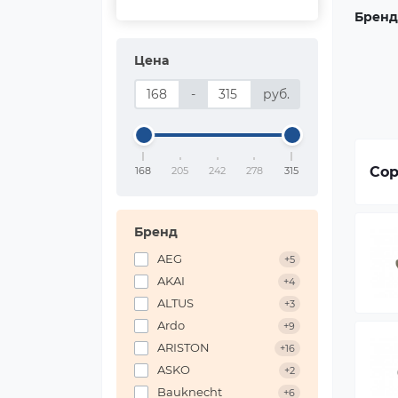
Бренд
Цена
-
руб.
Сор
168
205
242
278
315
Бренд
AEG
+5
AKAI
+4
ALTUS
+3
Ardo
+9
ARISTON
+16
ASKO
+2
Bauknecht
+6