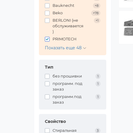
Bauknecht
+8
Beko
+78
BERLONI (не
+1
обслуживается
)
PRIMOTECH
Показать еще 48
Тип
без прошивки
1
программ. под
1
заказ
программ.под
1
заказ
Свойство
Стиральная
3