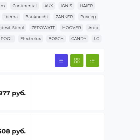
lem
Continental
AUX
IGNIS
HAIER
Iberna
Bauknecht
ZANKER
Privileg
ndesit-Stinol
ZEROWATT
HOOVER
Ardo
LPOOL
Electrolux
BOSCH
CANDY
LG
977 руб.
508 руб.