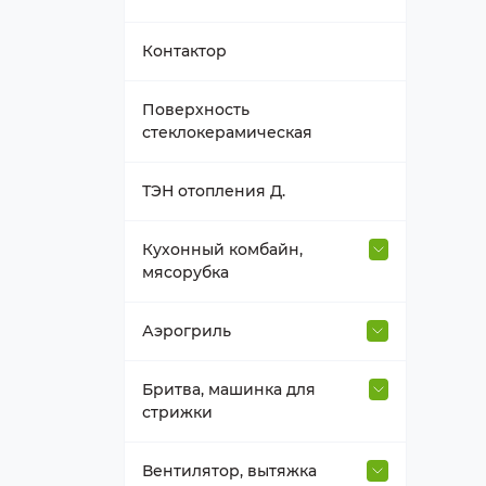
Втулка вала
Контактор
Держатель насадок
Поверхность
стеклокерамическая
Емкость блендера
ТЭН отопления Д.
Насадка, венчик
Кухонный комбайн,
мясорубка
Нож к блендеру
Венчик, взбиватель
Аэрогриль
Прочее для блендера,
миксера
Втулка для насадок
Термостат, таймер, мотор
Бритва, машинка для
аэрогриля
стрижки
Редуктор-крышка блендера
Гайка корпуса шнека
ТЭН аэрогриля
Насадка-гребень, нож
Вентилятор, вытяжка
Редуктор-крышка