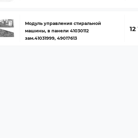
Модуль управления стиральной
12
машины, в панели 41030112
зам.41031999, 49017613