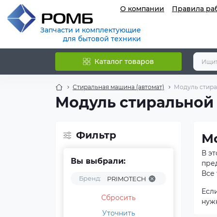
О компании
Правила ра
Запчасти и комплектующие
для бытовой техники
Каталог товаров
Стиральная машина (автомат)
Модуль стира
Модуль стирально
Фильтр
М
В э
Вы выбрали:
пре
Все 
Бренд:
PRIMOTECH
Есл
Сбросить
нуж
Уточнить