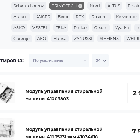
Schaub Lorenz
PRIMOTECH
Nord
ALTUS
Essa
Атлант
KAISER
Беко
REX
Rosieres
Kelvinator
ASKO
VESTEL
TEKA
Philco
Otsein
Vyatka
I
Gorenje
AEG
Hansa
ZANUSSI
SIEMENS
WHIR
ARISTON
Beko
Indesit
SAMSUNG
SAMSUNG
тировка:
Модуль управления стиральной
2 
машины 41003803
Модуль управления стиральной
7 
машины 41035231 зам.41034618