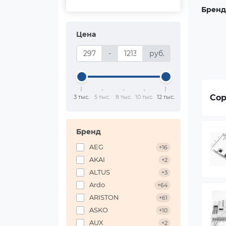
Бренд
Цена
-
руб.
Сор
3 тыс.
5 тыс.
8 тыс.
10 тыс.
12 тыс.
Бренд
AEG
+16
AKAI
+2
ALTUS
+3
Ardo
+64
ARISTON
+61
ASKO
+10
AUX
+2