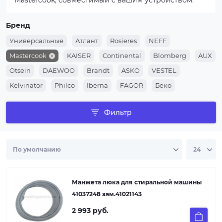
Mastercook, совместимый с вашим устройством.
Бренд
Универсальные
Атлант
Rosieres
NEFF
Mastercook
KAISER
Continental
Blomberg
AUX
Otsein
DAEWOO
Brandt
ASKO
VESTEL
Kelvinator
Philco
Iberna
FAGOR
Беко
ZEROWATT
Weissgauff
Vyatka
Korting
HOOVER
Фильтр
Бирюса
LERAN
IGNIS
Midea
DEXP
Bauknecht
Ardo
ZANKER
REX
Privileg
Gorenje
Hansa
SIEMENS
AEG
WHIRLPOOL
ZANUSSI
Electrolux
Индезит
Aristion
Haier
Beko
Candy
Bosch
Samsung
LG
Манжета люка для стиральной машины
41037248 зам.41021143
2 993 руб.