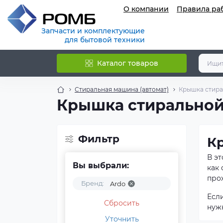
О компании
Правила ра
Запчасти и комплектующие
для бытовой техники
Каталог товаров
Стиральная машина (автомат)
Крышка стира
Крышка стиральной
Фильтр
К
В э
Вы выбрали:
как
прох
Бренд:
Ardo
Есл
Сбросить
нуж
Уточнить