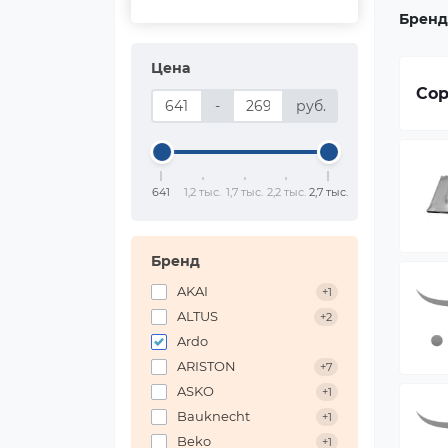
Бренд
Цена
Сор
-
руб.
641
1,2 тыс.
1,7 тыс.
2,2 тыс.
2,7 тыс.
Бренд
AKAI
+1
ALTUS
+2
Ardo
ARISTON
+7
ASKO
+1
Bauknecht
+1
Beko
+1