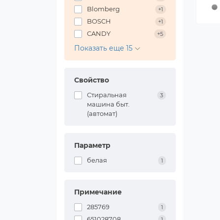
Blomberg
+1
BOSCH
+1
CANDY
+5
Показать еще 15
Свойство
Стиральная
3
машина быт.
(автомат)
Параметр
белая
1
Примечание
285769
1
651028708
1