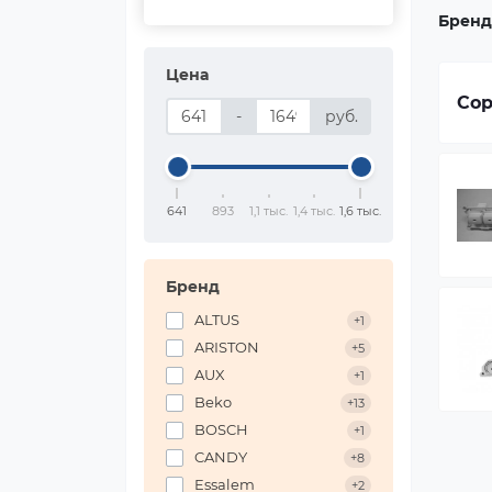
Бренд
Цена
Сор
-
руб.
641
893
1,1 тыс.
1,4 тыс.
1,6 тыс.
Бренд
ALTUS
+1
ARISTON
+5
AUX
+1
Beko
+13
BOSCH
+1
CANDY
+8
Essalem
+2