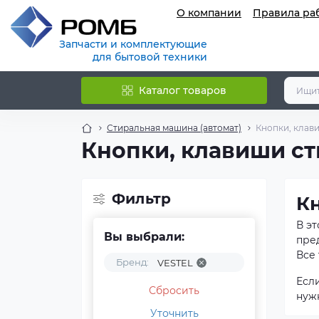
О компании
Правила ра
Запчасти и комплектующие
для бытовой техники
Каталог товаров
Стиральная машина (автомат)
Кнопки, клав
Кнопки, клавиши с
Фильтр
К
В э
Вы выбрали:
пре
Все 
Бренд:
VESTEL
Есл
Сбросить
нуж
Уточнить