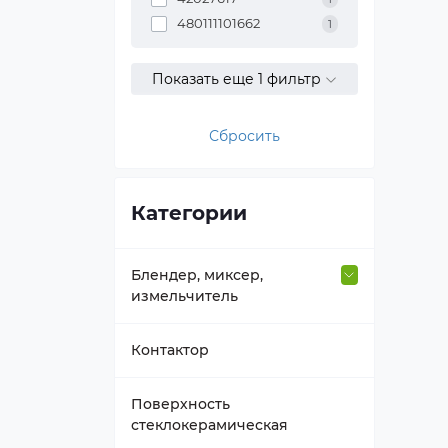
480111101662
1
Показать еще 1 фильтр
Сбросить
Категории
Блендер, миксер,
измельчитель
Втулка вала
Контактор
Держатель насадок
Поверхность
стеклокерамическая