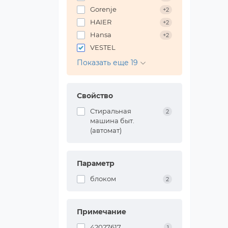
Gorenje
+2
HAIER
+2
Hansa
+2
VESTEL
Показать еще 19
Свойство
Стиральная
2
машина быт.
(автомат)
Параметр
блоком
2
Примечание
42027617
1