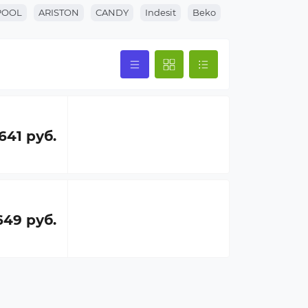
POOL
ARISTON
CANDY
Indesit
Beko
641 руб.
649 руб.