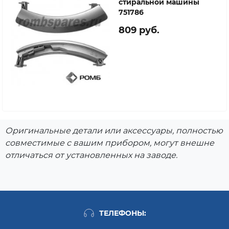
стиральной машины
WM14S743BY/27,
751786
WM14S440AU/27,
WM14S440AU/38,
809 руб.
WM16S463FG/38,
WM16S444NL/38,
WM12S458IT/23,
WM12S458IT/45,
WM10S763TR/07,
WM10S360GR/23,
WM10S422IT/08,
WM10S762TR/08,
WM12S444ME/07,
Оригинальные детали или аксессуары, полностью
WM12S444ME/08,
WM12S443IL/08,
совместимые с вашим прибором, могут внешне
WM12S460RK/23,
отличаться от установленных на заводе.
WM12S460RK/38,
WM12S762TR/08,
WM14S462FG/08,
WM14S750/08,
WM14S762TR/08,
ТЕЛЕФОНЫ:
WM14S772EX/08,
WM14S7E2/08,