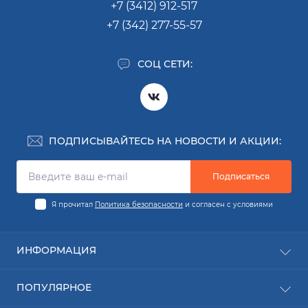
+7 (3412) 912-517
WM16S342NL/08,
+7 (342) 277-55-57
WM16S462FG/06,
WM16S462FG/08,
WM10S423IT/15,
СОЦ СЕТИ:
WM10S461TR/01,
WM10S743IT/01,
WM10S763TR/01,
WM12S322TR/15,
WM12S322TR/23,
ПОДПИСЫВАЙТЕСЬ НА НОВОСТИ И АКЦИИ:
WM12S322TR/38,
WM12S322TR/49,
WM12S322TR/50,
Подписаться
WM12S322TR/57,
WM12S421EE/01,
Я прочитал
Политика безопасности
и согласен с условиями
WM12S422EE/01,
WM12S422EE/07,
WM12S424IT/07,
ИНФОРМАЦИЯ
WM12S424IT/45,
WM12S468ME/01,
Заявка на деталь
WM12S468ME/38,
ПОПУЛЯРНОЕ
Заявка на ремонт
WM12S468ME/50,