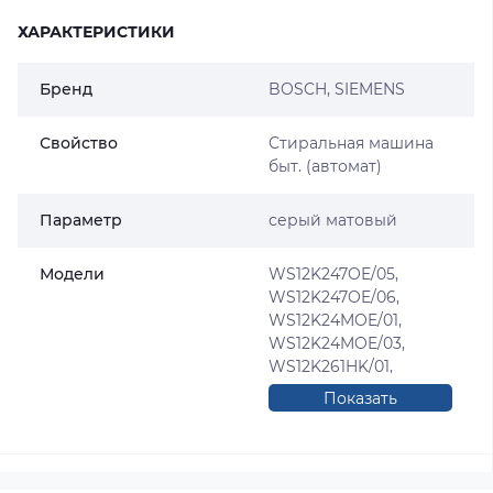
ХАРАКТЕРИСТИКИ
Бренд
BOSCH
,
SIEMENS
Свойство
Стиральная машина
быт. (автомат)
Параметр
серый матовый
Модели
WS12K247OE/05,
WS12K247OE/06,
WS12K24MOE/01,
WS12K24MOE/03,
WS12K261HK/01,
WS12K261HK/04,
Показать
WS12K263FF/01,
полностью
WS12K26COE/01,
WS12K26COE/03,
WM12S420EE/27,