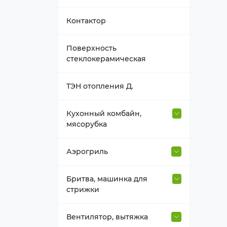
Втулка вала
Контактор
Держатель насадок
Поверхность
стеклокерамическая
Емкость блендера
ТЭН отопления Д.
Насадка, венчик
Кухонный комбайн,
мясорубка
Нож к блендеру
Венчик, взбиватель
Аэрогриль
Прочее для блендера,
миксера
Втулка для насадок
Термостат, таймер, мотор
Бритва, машинка для
аэрогриля
стрижки
Редуктор-крышка блендера
Гайка корпуса шнека
ТЭН аэрогриля
Насадка-гребень, нож
Вентилятор, вытяжка
Редуктор-крышка