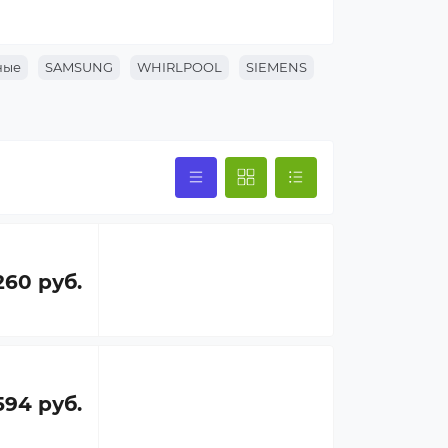
техники, и мы поможем подобрать
 машины NEFF, совместимый с вашим
ные
SAMSUNG
WHIRLPOOL
SIEMENS
260 руб.
594 руб.