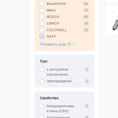
Bauknecht
+4
Beko
+1
BOSCH
+7
CANDY
+1
COLDWELL
+1
NEFF
Показать еще 31
Тип
с загнутыми
1
контактами
светодиодная
1
Свойство
Микроволнова
1
я печь (СВЧ)
Холодильник
2