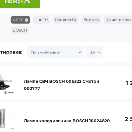
Развернуть
и вы не уверены в подборе — отправьте нам модель вашей 
ный лампа духовки, свч, вытяжки, холодильника, швейной
NEFF
HAIER
Bauknecht
Бирюса
Универсаль
ройством.
BOSCH
тировка:
Лампа СВЧ BOSCH 606322 Смотри
1 
002777
2 
Лампа холодильника BOSCH 10024820