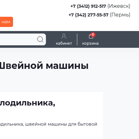
(Ижевск)
+7 (3412) 912-517
(Пермь)
+7 (342) 277-55-57
 нам
0
кабинет
корзина
, Швейной машины
олодильника,
олодильника, швейной машины для бытовой
зводителя, так и проверенные аналоги от
тва.