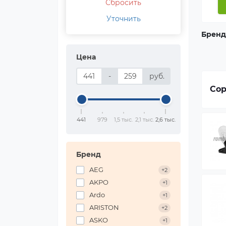
Сбросить
Есл
Уточнить
нуж
Бренд
уст
Цена
-
руб.
Сор
441
979
1,5 тыс.
2,1 тыс.
2,6 тыс.
Бренд
AEG
+2
AKPO
+1
Ardo
+1
ARISTON
+2
ASKO
+1