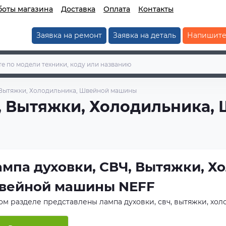
боты магазина
Доставка
Оплата
Контакты
Заявка на ремонт
Заявка на деталь
Напишите
 Вытяжки, Холодильника, Швейной машины
Ч, Вытяжки, Холодильника
мпа духовки, СВЧ, Вытяжки, Х
вейной машины NEFF
том разделе представлены лампа духовки, свч, вытяжки, х
ники
NEFF
. Мы предлагаем как оригинальные запчасти прои
ущих брендов. Все товары проходят входной контроль качес