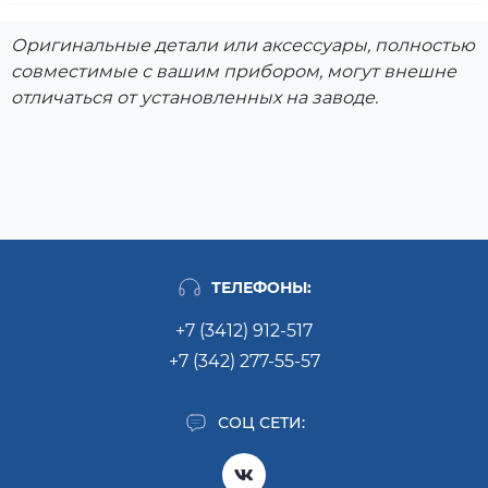
ARTF1047RU(ARCADIA)
Оригинальные детали или аксессуары, полностью
(91672640085),
ARTF1047RU(ARCADIA)
совместимые с вашим прибором, могут внешне
(91672640100),
отличаться от установленных на заводе.
ARTF104EU/HA
(73769170000),
ARTF104EUHA(ARCADI
A) (91602110085),
ARTL1047RU(ARCADIA)
(91672630085),
ARTL1047RU(ARCADIA)
(91672630200),
ТЕЛЕФОНЫ:
ARTL104EU(ARCADIA)
(91602090185),
+7 (3412) 912-517
ARTL104EU(ARCADIA)
+7 (342) 277-55-57
(91602090200),
ARTL104EU/HA
(91602090000),
СОЦ СЕТИ:
ARTL104EU/HA
(91602090100),
ARTL120FR(ARCADIA)