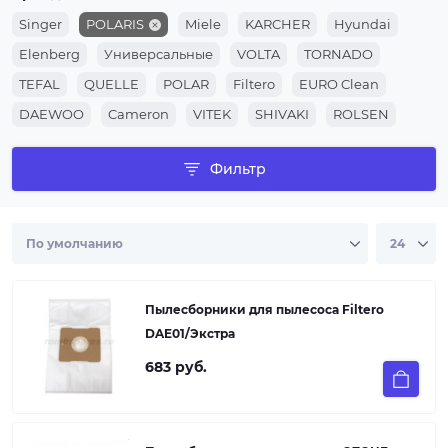
Singer
POLARIS
Miele
KARCHER
Hyundai
Elenberg
Универсальные
VOLTA
TORNADO
TEFAL
QUELLE
POLAR
Filtero
EURO Clean
DAEWOO
Cameron
VITEK
SHIVAKI
ROLSEN
EVGO
Conti
CLATRONIC
HOOVER
ZELMER
Фильтр
Ufesa
MOULINEX
SCARLETT
Privileg
PHILIPS
THOMAS
Rowenta
BORK
OZONE Clean
LG
ZANUSSI
SIEMENS
SAMSUNG
AEG
BOSCH
Electrolux
Пылесборники для пылесоса Filtero
DAE01/Экстра
683 руб.