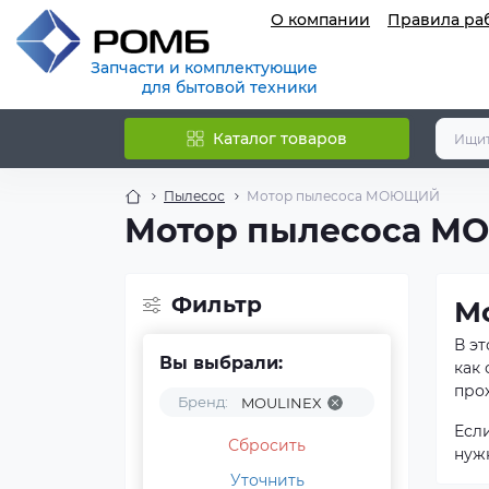
О компании
Правила ра
Запчасти и комплектующие
для бытовой техники
Каталог товаров
Пылесос
Мотор пылесоса МОЮЩИЙ
Мотор пылесоса 
Фильтр
М
В э
Вы выбрали:
как
прох
Бренд:
MOULINEX
Есл
Сбросить
нуж
Уточнить