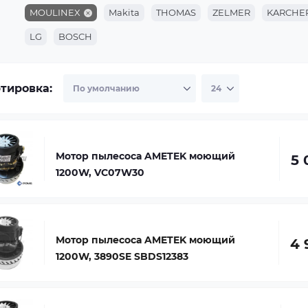
MOULINEX
Makita
THOMAS
ZELMER
KARCHE
LG
BOSCH
тировка:
Мотор пылесоса AMETEK моющий
5 
1200W, VC07W30
Мотор пылесоса AMETEK моющий
4 
1200W, 3890SE SBDS12383