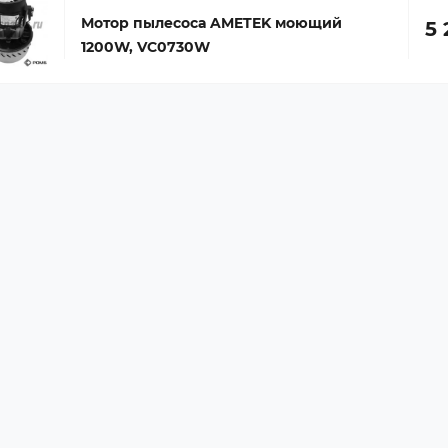
Мотор пылесоса AMETEK моющий
5 
1200W, VC0730W