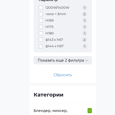
1200W/1400W
1
<или = 3mm
2
H169
1
H175
1
H180
1
ф143 х h67
2
ф144 х h67
1
Показать еще 2 фильтра
Сбросить
Категории
Блендер, миксер,