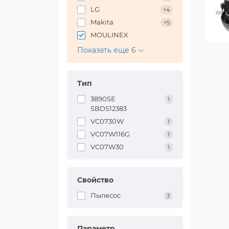
LG
+4
Makita
+5
MOULINEX
Показать еще 6
Тип
3890SE
1
SBDS12383
VC0730W
1
VC07W116G
1
VC07W30
1
Свойство
Пылесос
3
Параметр