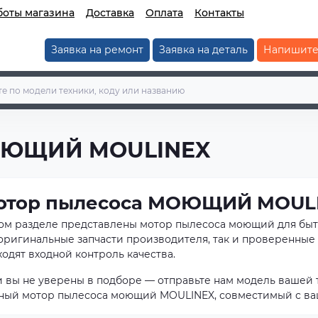
боты магазина
Доставка
Оплата
Контакты
Заявка на ремонт
Заявка на деталь
Напишите
МОЮЩИЙ MOULINEX
отор пылесоса МОЮЩИЙ MOUL
том разделе представлены мотор пылесоса моющий для бы
 оригинальные запчасти производителя, так и проверенные 
одят входной контроль качества.
и вы не уверены в подборе — отправьте нам модель вашей 
ный мотор пылесоса моющий MOULINEX, совместимый с ва