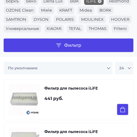
Боркъ
Беко
Delta Lux
BBK
iLiFE
Redmond
OZONE Clean
Miele
KRAFT
Midea
BORK
SAMTRON
DYSON
POLARIS
MOULINEX
HOOVER
Универсальные
XIAOMI
TEFAL
THOMAS
Filtero
ZELMER
VITEK
Rowenta
PHILIPS
Gorenje
Фильтр
ZANUSSI
AEG
Electrolux
SIEMENS
LG
BOSCH
SAMSUNG
Фильтр для пылеcоса iLiFE
441 руб.
Фильтр для пылеcоса iLiFE