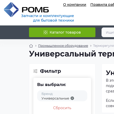
О компании
Правила ра
Запчасти и комплектующие
для бытовой техники
Каталог товаров
Промышленное оборудование
Терморегуля
Универсальный тер
Фильтр
У
В э
Вы выбрали:
под
сра
Бренд:
Универсальные
Есл
сов
Сбросить