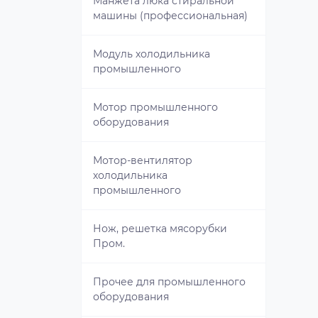
печи
Манжета люка стиральной
Шнек
машины (профессиональная)
Модуль управления
Кран для газовой плиты
Таймер управления СВЧ
посудомоечной машины
Модуль холодильника
промышленного
Крыльчатка духовки / Мотор
Тарелки для СВЧ
Нагреватель посудомоечной
вентилятора плиты
машины
Мотор промышленного
Трансформатор для СВЧ
оборудования
Модуль для духовки / плиты /
Патрубок, гайка, прокладка
варочной поверхности
разбрызгивателя ПММ
ТЭН СВЧ
Мотор-вентилятор
холодильника
Переключатель режимов
Петли двери посудомоечной
промышленного
духовки / переключатель
машины
режимов плиты
Нож, решетка мясорубки
Прочее для посудомоечной
Пром.
Прочее для плиты
машины
Прочее для промышленного
Разрядники газовой плиты
Разбрызгиватель
оборудования
посудомоечной машины