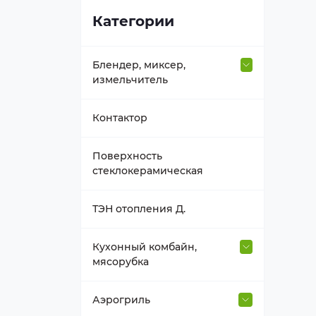
Категории
Блендер, миксер,
измельчитель
Втулка вала
Контактор
Держатель насадок
Поверхность
стеклокерамическая
Емкость блендера
ТЭН отопления Д.
Насадка, венчик
Кухонный комбайн,
мясорубка
Нож к блендеру
Венчик, взбиватель
Аэрогриль
Прочее для блендера,