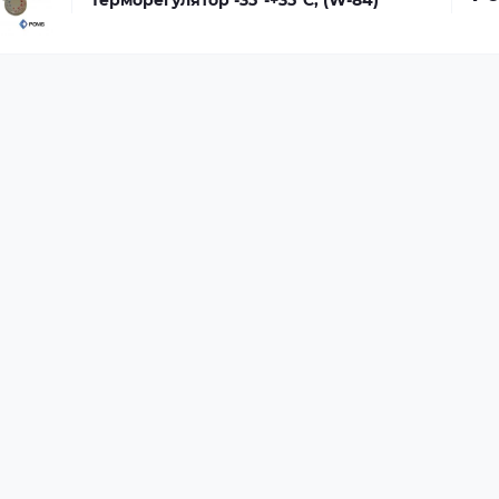
Терморегулятор -35*-+35*С, (W-84)