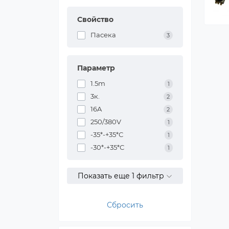
Свойство
Пасека
3
Параметр
1.5m
1
3к.
2
16A
2
250/380V
1
-35*-+35*С
1
-30*-+35*С
1
Показать еще 1 фильтр
Сбросить