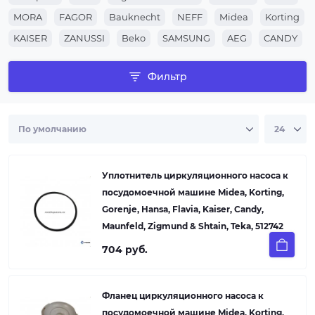
посудомоечной машины Flavia, совместимый с
вашим устройством.
MORA
FAGOR
Bauknecht
NEFF
Midea
Korting
KAISER
ZANUSSI
Beko
SAMSUNG
AEG
CANDY
WHIRLPOOL
Electrolux
Hansa
SIEMENS
Gorenje
Фильтр
BOSCH
Indesit
ARISTON
Уплотнитель циркуляционного насоса к
посудомоечной машине Midea, Korting,
Gorenje, Hansa, Flavia, Kaiser, Candy,
Maunfeld, Zigmund & Shtain, Teka, 512742
704 руб.
Фланец циркуляционного насоса к
посудомоечной машине Midea, Korting,