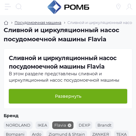
Посудомоечная машина
Сливной и циркуляционный насос
Сливной и циркуляционный насос
посудомоечной машины Flavia
Сливной и циркуляционный насос
посудомоечной машины Flavia
В этом разделе представлены сливной и
циркуляционный насос посудомоечной машины
для бытовой техники
Flavia
. Мы предлагаем как
оригинальные запчасти производителя, так и
Развернуть
проверенные аналоги от ведущих брендов. Все
товары проходят входной контроль качества.
Бренд
Если вы не уверены в подборе — отправьте нам
модель вашей техники, и мы поможем подобрать
NORDLAND
IKEA
Flavia
DEXP
Brandt
нужный сливной и циркуляционный насос
Bompani
Ardo
Zigmund & Shtain
ZANKER
TEKA