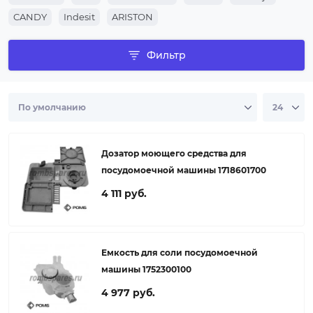
соли пмм Беко, совместимый с вашим
устройством.
CANDY
Indesit
ARISTON
Фильтр
Дозатор моющего средства для
посудомоечной машины 1718601700
4 111 руб.
Емкость для соли посудомоечной
машины 1752300100
4 977 руб.