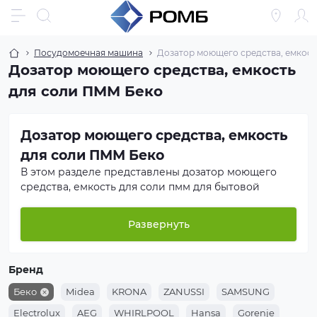
Посудомоечная машина
Дозатор моющего средства, емкос
Дозатор моющего средства, емкость
для соли ПММ Беко
Дозатор моющего средства, емкость
для соли ПММ Беко
В этом разделе представлены дозатор моющего
средства, емкость для соли пмм для бытовой
техники
Беко
. Мы предлагаем как оригинальные
запчасти производителя, так и проверенные
Развернуть
аналоги от ведущих брендов. Все товары проходят
входной контроль качества.
Бренд
Если вы не уверены в подборе — отправьте нам
модель вашей техники, и мы поможем подобрать
Беко
Midea
KRONA
ZANUSSI
SAMSUNG
нужный дозатор моющего средства, емкость для
Electrolux
AEG
WHIRLPOOL
Hansa
Gorenje