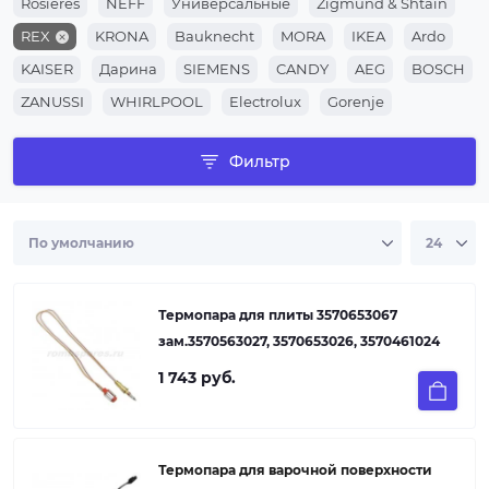
Rosieres
NEFF
Универсальные
Zigmund & Shtain
REX
KRONA
Bauknecht
MORA
IKEA
Ardo
KAISER
Дарина
SIEMENS
CANDY
AEG
BOSCH
ZANUSSI
WHIRLPOOL
Electrolux
Gorenje
Аристон
Ханса
Гефест
Индезит
Фильтр
Термопара для плиты 3570653067
зам.3570563027, 3570653026, 3570461024
1 743 руб.
Термопара для варочной поверхности