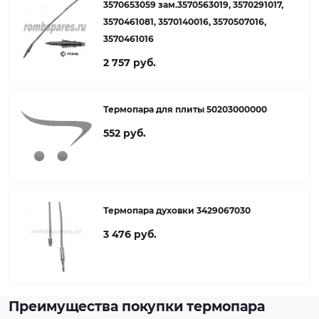
3570653059 зам.3570563019, 3570291017,
3570461081, 3570140016, 3570507016,
3570461016
2 757 руб.
Термопара для плиты 50203000000
552 руб.
Термопара духовки 3429067030
3 476 руб.
Преимущества покупки термопара