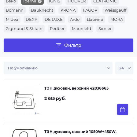
Беко
Iberna
IGNIS
HOOVER
CLATRONIC
Bomann
Bauknecht
KRONA
FAGOR
Weissgauff
Midea
DEXP
DE LUXE
Ardo
Дарина
MORA
Zigmund & Shtain
Redber
Maunfeld
Simfer
Schaub Lorenz
LERAN
Универсальные
Korting
Фильтр
SAMSUNG
CANDY
SIEMENS
WHIRLPOOL
BOSCH
Beko
ZANUSSI
AEG
ARISTON
Indesit
Электролюкс
Гефест
Горенье (Gorenje)
Ханса
ТЭН духовки, верхний 42836665
2 615 руб.
ТЭН духовки, нижний 1050W+450W,