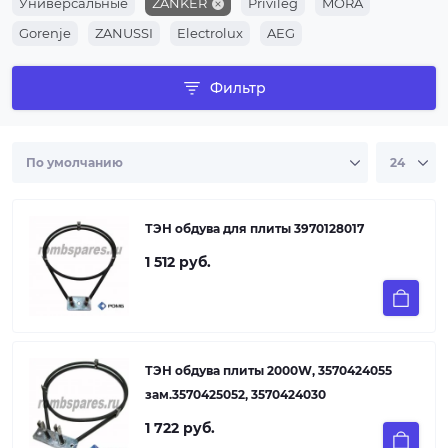
Универсальные
ZANKER
Privileg
MORA
Gorenje
ZANUSSI
Electrolux
AEG
Фильтр
ТЭН обдува для плиты 3970128017
1 512 руб.
ТЭН обдува плиты 2000W, 3570424055
зам.3570425052, 3570424030
1 722 руб.