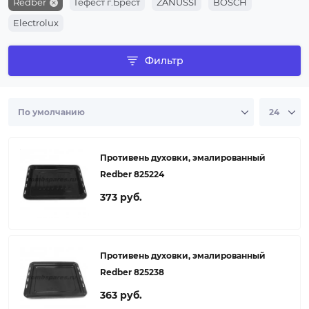
Redber
Гефест г.Брест
ZANUSSI
BOSCH
Electrolux
Фильтр
Противень духовки, эмалированный
Redber 825224
373 руб.
Противень духовки, эмалированный
Redber 825238
363 руб.