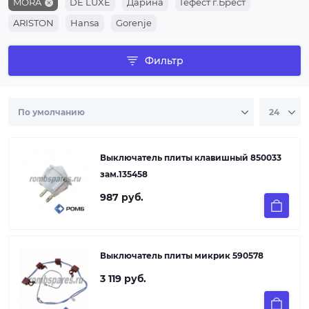
MORA
DE LUXE
Дарина
Гефест г.Брест
ARISTON
Hansa
Gorenje
Фильтр
Выключатель плиты клавишный 850033
зам.135458
987 руб.
Выключатель плиты микрик 590578
3 119 руб.