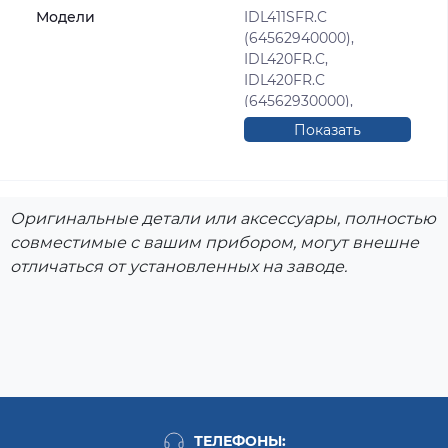
Модели
IDL411SFR.C
(64562940000),
IDL420FR.C,
IDL420FR.C
(64562930000),
IDL42SK.C, IDL42SK.C
Показать
(64571160000), DI420.C,
полностью
DI420.C
(64580220000),
CISLI420
Оригинальные детали или аксессуары, полностью
(37341440000),
совместимые с вашим прибором, могут внешне
CISLI420.C, CISLI420.C
отличаться от установленных на заводе.
(64406460000),
CISLI420.C/HA, IDL40D,
IDL40D (37387300000),
IDL40EU, IDL40EU
(37304170000),
IDL40EU (37304170100),
IDL40EU
(37304170900),
IDL40EU.C, IDL40EU.C
ТЕЛЕФОНЫ: