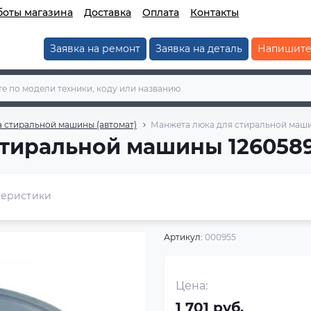
боты магазина
Доставка
Оплата
Контакты
Заявка на ремонт
Заявка на деталь
Напишите
 стиральной машины (автомат)
Манжета люка для стиральной маш
стиральной машины 126058
теристики
Артикул:
000955
Цена:
1 701 руб.