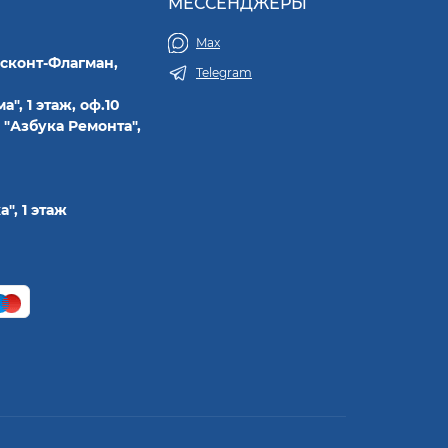
МЕССЕНДЖЕРЫ
Max
исконт-Флагман,
Telegram
а", 1 этаж, оф.10
 "Азбука Ремонта",
а", 1 этаж