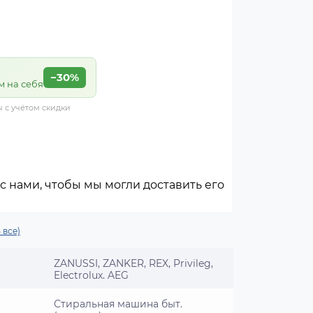
−30%
м на себя
ы с учётом скидки
с нами, чтобы мы могли доставить его
 все)
ZANUSSI, ZANKER, REX, Privileg,
Electrolux, AEG
Стиральная машина быт.