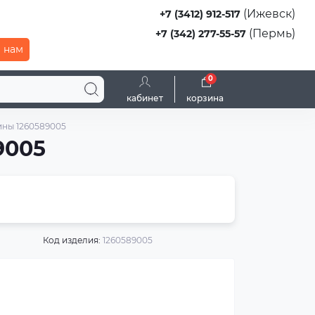
(Ижевск)
+7 (3412) 912-517
(Пермь)
+7 (342) 277-55-57
 нам
0
кабинет
корзина
ины 1260589005
9005
Код изделия:
1260589005