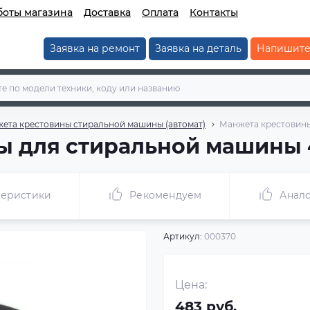
боты магазина
Доставка
Оплата
Контакты
Заявка на ремонт
Заявка на деталь
Напишите
жета крестовины стиральной машины (автомат)
Манжета крестовины
ы для стиральной машины 4
теристики
Рекомендуем
Анало
Артикул:
000370
Цена:
483 руб.