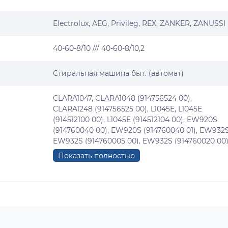
Electrolux
,
AEG
,
Privileg
,
REX
,
ZANKER
,
ZANUSSI
40-60-8/10 /// 40-60-8/10,2
Стиральная машина быт. (автомат)
CLARA1047, CLARA1048 (914756524 00),
CLARA1248 (914756525 00), L1045E, L1045E
(914512100 00), L1045E (914512104 00), EW920S
(914760040 00), EW920S (914760040 01), EW932S
EW932S (914760005 00), EW932S (914760020 00)
EW933S, EW933S (914760029 00), EW933S
Показать полностью
(914760030 00), EW934S, EW934S (914760038 00
EW934S (914760048 00), EW934S (914760048 01)
EW935S, EW935S (914760047 00), EW935S
(914760047 01), EWS1005, EWS1005 (914760501 00
EWS1030 (914901209 00), EWS1045, EWS1045
(914512101 00), EWS1046 (914512102 00), EWS1105
(914901203 00), EWS1105 (914901203 01), EWS1105