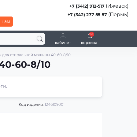
(Ижевск)
+7 (3412) 912-517
(Пермь)
+7 (342) 277-55-57
 нам
0
кабинет
корзина
 для стиральной машины 40-60-8/10
0-60-8/10
ги.
Код изделия:
1246109001