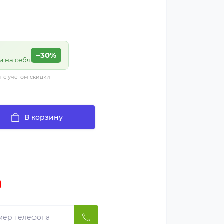
−30%
м на себя
ы с учётом скидки
В корзину