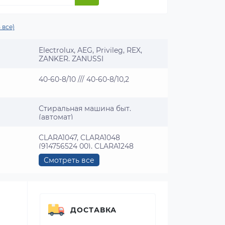
 все)
Electrolux, AEG, Privileg, REX,
ZANKER, ZANUSSI
40-60-8/10 /// 40-60-8/10,2
Стиральная машина быт.
(автомат)
CLARA1047, CLARA1048
(914756524 00), CLARA1248
(914756525 00), L1045E, L1045E
Смотреть все
(914512100 00), L1045E (914512104
00), EW920S (914760040 00),
EW920S (914760040 01), EW932S,
EW932S (914760005 00), EW932S
(914760020 00), EW933S,
EW933S (914760029 00), EW933S
ДОСТАВКА
(914760030 00), EW934S,
EW934S (914760038 00), EW934S