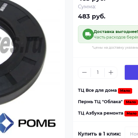
Сумма:
483 руб.
Доставка выгоднее!
Часть расходов берё
*цены на доставку указан
ТЦ Все для дома
Мало
Пермь ТЦ "Облака"
Мало
ТЦ Азбука ремонта
Мало
Купить в 1 клик: