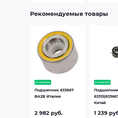
Рекомендуемые товары
в наличии
в наличии
Подшипник 633667
Подшипни
BA2B Италия
63313(63366
Китай
2 982 руб.
1 239 ру