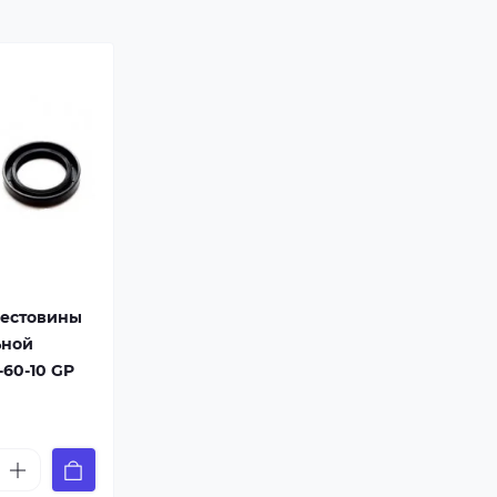
(914901207 00), EWS1247 (914512109 00),
EWS900S, EWS900S (914760061 00), EWS900S
(914760062 00), WH3400, WH3400 (914760013 00
005.423 9 (914760009 00), 005423 9, 005423 9
(914760009 00), 126006_20309, 609995_20115,
639863_20021, 639863_20085, 779310_20116,
872939 4, 872939 4 (914760042 00), LI85AB
(914762001 00), LI90AB, LI90AB (914762003 00),
LI91AB, LI91AB (914762004 00), LI91AB (91476200
01), LI91AB (914762005 00), RD53V, RD53V
(914760057 00), RD53V (914760057 01), RD83V,
RD83V (914761003 00), RD83V (914761003 01),
RKI100, RKI100 (914512600 00), RL6P (914754012
рестовины
00), RL8VMA, RL8VMA (914761002 00), RL8VMA
ьной
(914761002 01), RLB5M, RLB5M (914760026 00),
RLE5M, RLE5M (914760027 00), RLV8M, RLV8M
60-10 GP
(914760041 00), RLV8M (914760041 01), RLV8MA,
RLV8MA (914761001 00), CL3290, CL3290
(914760012 00), FR2951, FR2951 (914760045 00),
FR2951 (914760045 01), F906CN, F906CN
(914760052 00), F906CN (914760052 01), FE1006