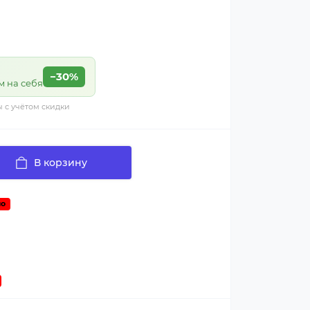
−30%
м на себя
ы с учётом скидки
В корзину
о