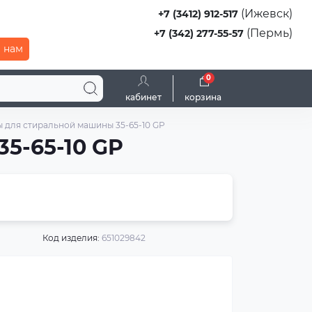
(Ижевск)
+7 (3412) 912-517
(Пермь)
+7 (342) 277-55-57
 нам
0
кабинет
корзина
 для стиральной машины 35-65-10 GP
5-65-10 GP
Код изделия:
651029842