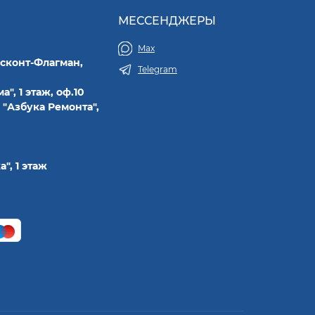
МЕССЕНДЖЕРЫ
Max
исконт-Флагман,
Telegram
а", 1 этаж, оф.10
 "Азбука Ремонта",
а", 1 этаж