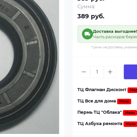
Сумма:
389 руб.
Доставка выгоднее!
Часть расходов берё
*цены на доставку указан
ТЦ Флагман Дисконт
Мал
ТЦ Все для дома
Мало
Пермь ТЦ "Облака"
Мало
ТЦ Азбука ремонта
Мало