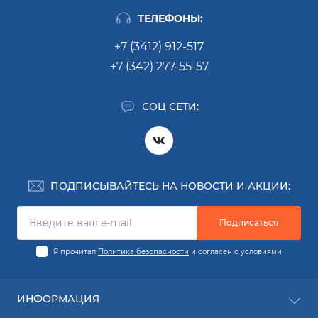
LBC435T (31054786),
LBC435TARG,
ТЕЛЕФОНЫ:
LBC435TARG
(31054869),
+7 (3412) 912-517
LBC435TOS,
+7 (342) 277-55-57
LBC435TOS (31054794),
LBC436T, LBC436T
(31054802), LBC44T,
СОЦ СЕТИ:
LBC44T (31054810),
LBC532, LBC532
(31054836), LBC535T,
LBC535T (31054844),
LBC535TRUS,
ПОДПИСЫВАЙТЕСЬ НА НОВОСТИ И АКЦИИ:
LBC535TRUS
(31054877), LBC577T,
Подписаться
LBC577T (31054851),
LBA0400 (31095003),
Я прочитал
Политика безопасности
и согласен с условиями
LBA0400CH,
LBA0400CH
(31095706),
ИНФОРМАЦИЯ
LBA0400ISR,
LBA0400ISR