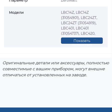
Параметр
Zerowatt
Модели
LBC14Z, LBC14Z
(31054901), LBC24ZT,
LBC24ZT (31054919),
LBC401, LBC401
(31054737), LBC420,
LBC420 (31054745),
Показать
LBC420CH, LBC420CH
полностью
(31054927),
LBC422ARG,
LBC422ARG (31054828),
Оригинальные детали или аксессуары, полностью
LBC422FR, LBC422FR
совместимые с вашим прибором, могут внешне
(31054752), LBC431,
отличаться от установленных на заводе.
LBC431 (31054760),
LBC431CE, LBC431CE
(31054208),
LBC431NOR,
LBC431NOR (31054315),
LBC431OS, LBC431OS
(31054778), LBC435T,