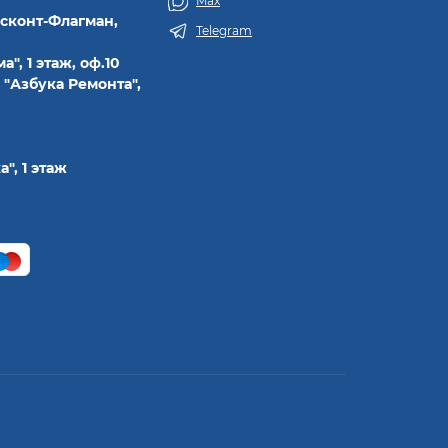
Max
исконт-Флагман,
Telegram
а", 1 этаж, оф.10
 "Азбука Ремонта",
а", 1 этаж