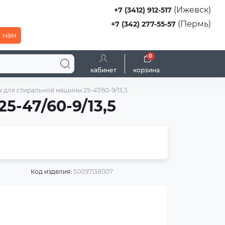
(Ижевск)
+7 (3412) 912-517
(Пермь)
+7 (342) 277-55-57
 нам
0
кабинет
корзина
для стиральной машины 25-47/60-9/13,5
-47/60-9/13,5
Код изделия:
50097138007