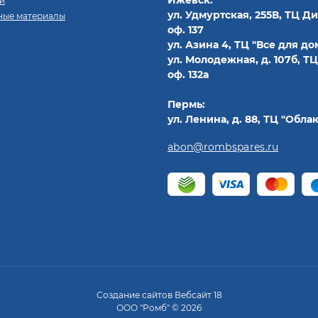
Ижевск:
и
ул. Удмуртская, 255В, ТЦ Д
ные материалы
оф. 137
ул. Азина 4, ТЦ "Все для дом
ул. Молодежная, д. 107б, ТЦ
оф. 132а
Пермь:
ул. Ленина, д. 88, ТЦ "Облак
abon@rombspares.ru
Создание сайтов
Вебсайт 18
ООО "Ромб" © 2026